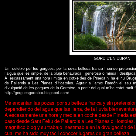
GORD D'EN DURÀN
Em deleixo per les gorgues, per la seva bellesa franca i sense pretensi
l’aigua que les omple, de la pluja benaurada,
generosa o minsa i desitjada
A
escassament una hora i mitja en cotxe des de Pineda hi ha el riu Bruge
de Pallerols a Les Planes d’Hostoles. Agrair a l’amic Ramón el seu mag
divulgació de les gorgues de la Garrotxa, a partir del qual m’ha estat molt 
http://gorguesgarrotxa.blogspot.com/
Me encantan las pozas, por su belleza franca y sin pretensio
dependiendo del agua que las llena, de la lluvia bienaventu
A escasamente una hora y media en coche desde Pineda está 
paso desde Sant Feliu de Pallerols a Les Planes d'Hostoles
magnífico blog y su trabajo inestimable en la divulgación de l
cual me ha sido muy fácil conocer lugares de gran belleza.