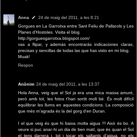
Anna
24 de maig del 2011, a les 8:21
Gorgues en La Garrotxa entre Sant Feliu de Pallarols y Les
Planes d'Hostoles. Visita el blog
http://gorguesgarrotxa.blogspot.com/
vas a flipar, y además encontrarás indicaciones claras,
precisas y sencillas de todas las que has visto en mi blog.
Muak!
Respon
Anònim
24 de maig del 2011, a les 13:37
Hola Anna, veig que el Sol ja era una mica massa amunt,
però amb tot, les fotos t'han sortit molt bé. És molt difícil
equilibrar les llums en aquestes condicions. La composició
que més m'agrada és la del gorg d'en Duran.
I el que veig és que hi baixa molta aigua !!! Això és bo. A
veure si puc anar-hi un dia de ben matí, que és quan el Sol
el tens darrera i, tot i tocar els saltants d'aigua, no els