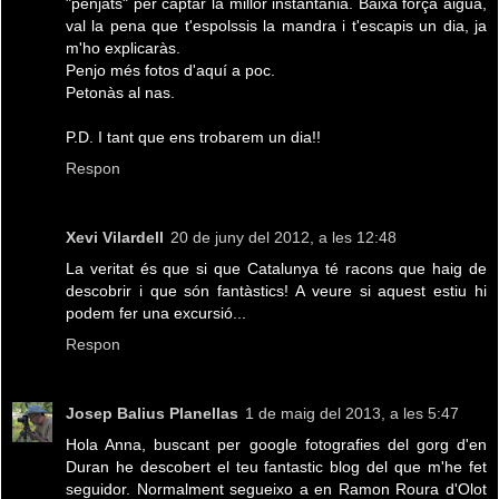
"penjats" per captar la millor instantània. Baixa força aigua,
val la pena que t'espolssis la mandra i t'escapis un dia, ja
m'ho explicaràs.
Penjo més fotos d'aquí a poc.
Petonàs al nas.
P.D. I tant que ens trobarem un dia!!
Respon
Xevi Vilardell
20 de juny del 2012, a les 12:48
La veritat és que si que Catalunya té racons que haig de
descobrir i que són fantàstics! A veure si aquest estiu hi
podem fer una excursió...
Respon
Josep Balius Planellas
1 de maig del 2013, a les 5:47
Hola Anna, buscant per google fotografies del gorg d'en
Duran he descobert el teu fantastic blog del que m'he fet
seguidor. Normalment segueixo a en Ramon Roura d'Olot